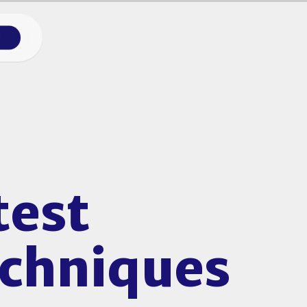
g
test
echniques