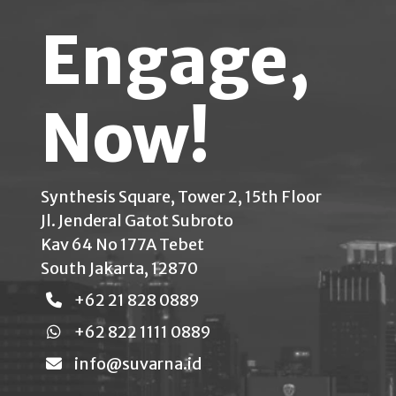
Engage,
Now!
Synthesis Square, Tower 2, 15th Floor
Jl. Jenderal Gatot Subroto
Kav 64 No 177A Tebet
South Jakarta, 12870
+62 21 828 0889
+62 822 1111 0889
info@suvarna.id