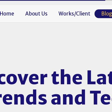
Home
About Us
Works/Client
Blo
cover the La
Trends and T