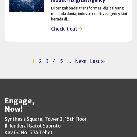
Industri Digital Agency
Di tengah badai transformasi digital yang
melanda dunia, industri creative agency kini
berada di...
Check it out
1
2
3
4
5
...
Next
Last »
Engage,
Now!
Synthesis Square, Tower 2, 15th Floor
Jl. Jenderal Gatot Subroto
Kav 64 No 177A Tebet