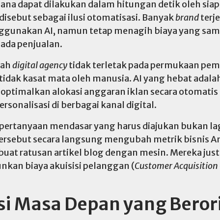
ana dapat dilakukan dalam hitungan detik oleh siap
isebut sebagai ilusi otomatisasi. Banyak
brand
terj
gunakan AI, namun tetap menagih biaya yang sama
ada penjualan.
uah
digital agency
tidak terletak pada permukaan pe
tidak kasat mata oleh manusia. AI yang hebat adal
ptimalkan alokasi anggaran iklan secara otomatis
ersonalisasi di berbagai kanal digital.
, pertanyaan mendasar yang harus diajukan bukan lag
rsebut secara langsung mengubah metrik bisnis And
 ratusan artikel blog dengan mesin. Mereka just
nkan biaya akuisisi pelanggan (
Customer Acquisition
si Masa Depan yang Beror