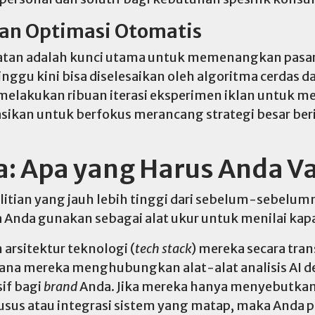
dan Optimasi Otomatis
atan adalah kunci utama untuk memenangkan pasar. 
u kini bisa diselesaikan oleh algoritma cerdas d
lakukan ribuan iterasi eksperimen iklan untuk me
asikan untuk berfokus merancang strategi besar b
: Apa yang Harus Anda Va
itian yang jauh lebih tinggi dari sebelum-sebelumn
a Anda gunakan sebagai alat ukur untuk menilai kapas
rsitektur teknologi (
tech stack
) mereka secara tran
na mereka menghubungkan alat-alat analisis AI de
if bagi
brand
Anda. Jika mereka hanya menyebutkan
husus atau integrasi sistem yang matap, maka Anda