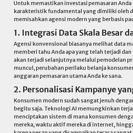
Untuk memastikan investasi pemasaran Anda
karakteristik fundamental yang dimiliki oleh
d
memisahkan agensi modern yang berbasis pad
1. Integrasi Data Skala Besar d
Agensi konvensional biasanya melihat data 
memberi tahu Anda apa yang telah terjadi dan
akan terjadi selanjutnya melalui pemodelan pr
muncul, perubahan perilaku belanja konsumen
anggaran pemasaran utama Anda ke sana.
2. Personalisasi Kampanye yan
Konsumen modern sudah sangat jenuh dengan ik
begitu saja. Teknologi AI memungkinkan terja
menciptakan sistem di mana konsumen dengan 
mereka, waktu aktif mereka di internet, hingga
karena pesan yang disampaikan terasa sangat p