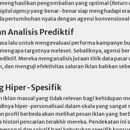
 menghasilkan pengembalian yang optimal (
Return 
igital agency
yang benar-benar siap menghadapi era t
a pertumbuhan nyata dengan agensi konvensional y
an Analisis Prediktif
masa lalu untuk mengevaluasi performa kampanye b
 mengapa targetnya meleset. Sebaliknya, agensi be
ediktif. Mereka menganalisis jutaan titik data pas
, dan menguji efektivitas saluran iklan bahkan s
g Hiper-Spesifik
lan massal yang tidak relevan bagi kehidupan mere
dinya hiper-personalisasi dalam skala yang sangat
profil berbeda akan melihat pesan iklan yang berb
 histori pencarian terakhir mereka. Pendekatan ini 
ersonal dan solutif bagi kebutuhan spesifik konsum