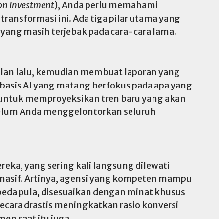
on Investment
), Anda perlu memahami
ransformasi ini. Ada tiga pilar utama yang
ang masih terjebak pada cara-cara lama.
ulan lalu, kemudian membuat laporan yang
rbasis AI yang matang berfokus pada apa yang
ar untuk memproyeksikan tren baru yang akan
ebelum Anda menggelontorkan seluruh
ka, yang sering kali langsung dilewati
 masif. Artinya, agensi yang kompeten mampu
eda pula, disesuaikan dengan minat khusus
secara drastis meningkatkan rasio konversi
en saat itu juga.