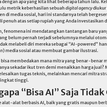
ma dengan apa yang kita lihat beberapa tahun lalu. K
dulu metrik keberhasilan sebuah
digital agency
diukur 
i media sosial, hari ini standarnya telah bergeser ja
i penuh atas setiap rupiah yang Anda investasikan
n, fenomena ini mendatangkan tantangan baru yang
yang belum pernah terjadi sebelumnya melalui otomati
ak melabeli diri mereka sebagai “AI-powered” ha
on
) media sosial atau membuat gambar ilustrasi.
nis bisa membedakan mana mitra yang benar-benar
anya sekadar ikut tren demi menaikkan harga jual?
lesaikan tugas teknis, melainkan mencari mitra s
ingkat tinggi.
gapa “Bisa AI” Saja Tidak
e alat-alat berbasis AI, baik yang gratis maupun be