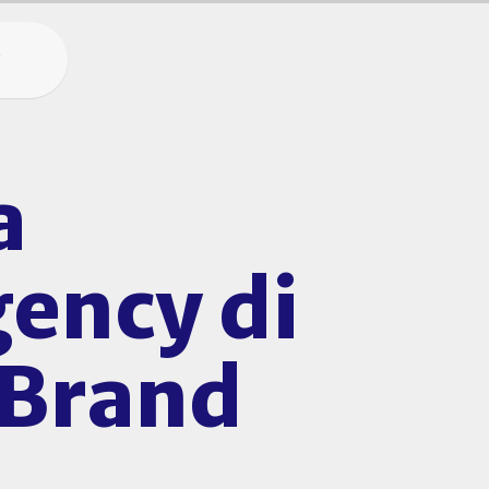
g
a
ency di
n Brand