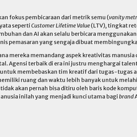
n fokus pembicaraan dari metrik semu (
vanity metr
ata seperti
Customer Lifetime Value
(LTV), tingkat ret
mbuhan dan AI akan selalu berbicara menggunakan b
eknis pemasaran yang sengaja dibuat membingungk
ana mereka memandang aspek kreativitas manusia d
. Agensi terbaik di era ini justru menghargai talen
tuk membebaskan tim kreatif dari tugas-tugas adm
 memiliki ruang dan waktu lebih banyak untuk melah
tidak akan pernah bisa ditiru oleh baris kode kompu
anusia inilah yang menjadi kunci utama bagi
brand
A