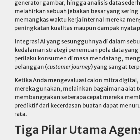
generator gambar, hingga analisis data sederh
melahirkan sebuah jebakan besar yang sering d
memangkas waktu kerja internal mereka meng
peningkatan kualitas maupun dampak nyata p
Integrasi AI yang sesungguhnya di dalam seb
kedalaman strategi penemuan pola data yang 
perilaku konsumen di masa mendatang, mengo
pelanggan (
customer journey
) yang sangat terp
Ketika Anda mengevaluasi calon mitra digital
mereka gunakan, melainkan bagaimana alat te
membanggakan seberapa cepat mereka membuat
prediktif dari kecerdasan buatan dapat menuru
rata.
Tiga Pilar Utama Agen