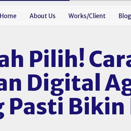
Home
About Us
Works/Client
Blo
h Pilih! Car
 Digital Ag
g Pasti Biki