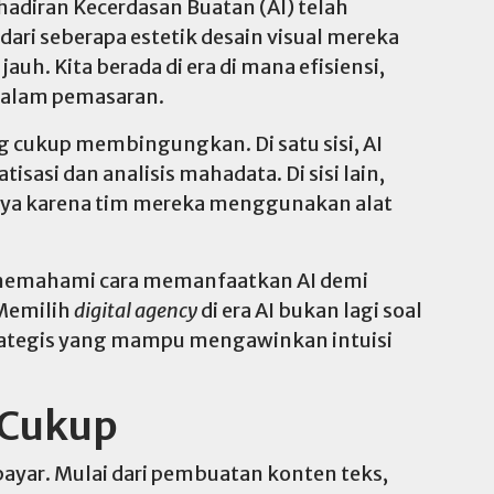
ehadiran Kecerdasan Buatan (AI) telah
dari seberapa estetik desain visual mereka
uh. Kita berada di era di mana efisiensi,
 dalam pemasaran.
 cukup membingungkan. Di satu sisi, AI
sasi dan analisis mahadata. Di sisi lain,
nya karena tim mereka menggunakan alat
 memahami cara memanfaatkan AI demi
 Memilih
digital agency
di era AI bukan lagi soal
trategis yang mampu mengawinkan intuisi
 Cukup
rbayar. Mulai dari pembuatan konten teks,