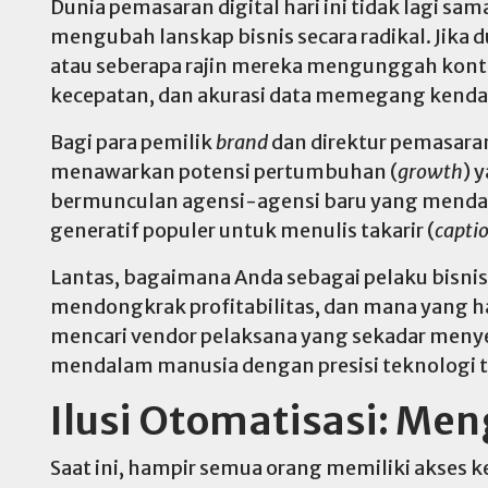
Dunia pemasaran digital hari ini tidak lagi sa
mengubah lanskap bisnis secara radikal. Jika 
atau seberapa rajin mereka mengunggah konten d
kecepatan, dan akurasi data memegang kendal
Bagi para pemilik
brand
dan direktur pemasara
menawarkan potensi pertumbuhan (
growth
) 
bermunculan agensi-agensi baru yang mendad
generatif populer untuk menulis takarir (
capti
Lantas, bagaimana Anda sebagai pelaku bis
mendongkrak profitabilitas, dan mana yang h
mencari vendor pelaksana yang sekadar menye
mendalam manusia dengan presisi teknologi t
Ilusi Otomatisasi: Men
Saat ini, hampir semua orang memiliki akses k