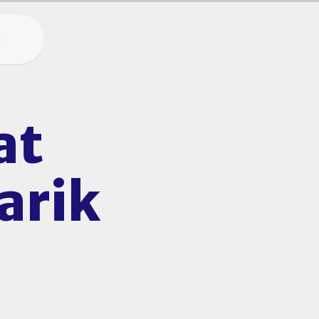
g
at
arik