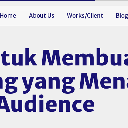
Home
About Us
Works/Client
Blo
ntuk Membu
ng yang Men
 Audience